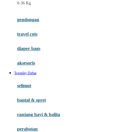
0-36 Kg
Fisher Price
Flipper
gendongan
Friends Of Sally
travel cots
G
diaper bags
Gb
Geko
aksesoris
Graco
Togaplay Daftar
Gund
selimut
H
bantal & sprei
Habbie
Haenim
ranjang bayi & balita
Happy Horse
perabotan