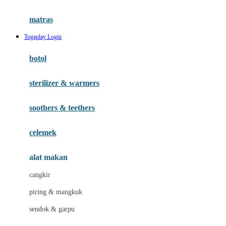
Happy Tummy
Hauck
matras
Havaianas
Togaplay Login
Hegen
botol
Hot Wheels
sterilizer & warmers
Hybrid
soothers & teethers
I
Inlacta DHA
celemek
Interlac
alat makan
Ivenet
cangkir
J
piring & mangkuk
Jack N Jill
sendok & garpu
Joie