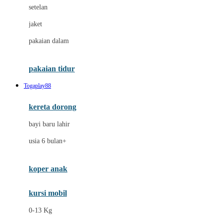
Dae Organics
setelan
Docare
jaket
Doona
pakaian dalam
Down To Earth
Drew
pakaian tidur
Dr. Brown's
Togaplay88
E
kereta dorong
ELC
bayi baru lahir
Ergobaby
usia 6 bulan+
Expert Care
koper anak
Ezyroller
kursi mobil
F
0-13 Kg
Felt So Sweet