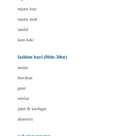
Bio Oil
sepatu bayi
Biolane
sepatu anak
Bite Fighters
sandal
Bizzi Growin
kaus kaki
Blackmores
fashion bayi (0bln-3thn)
Blooming Marvellous
atasan
Bonnels
bawahan
Bravado
gaun
Bruder
setelan
Brush Baby
jaket & kardigan
Buds Organics
aksesoris
Bugaboo
Buggygear