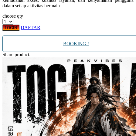
kemudahan akses, kualitas layanan, dan kenyamanan pengguna
dalam setiap aktivitas bermain.
choose qty
DAFTAR
LOGIN
BOOKING !
Share product: