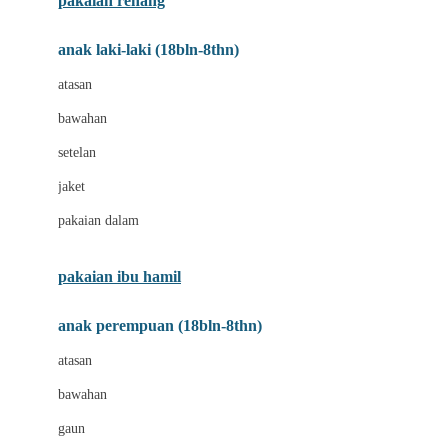
pakaian renang
Bumkins
anak laki-laki (18bln-8thn)
C
atasan
Cetaphil
bawahan
Chicco
setelan
Childlife
jaket
Clevamama
pakaian dalam
Cocolatte
Cottonseeds
pakaian ibu hamil
Cozy N Safe
anak perempuan (18bln-8thn)
Crane
atasan
Cybex
bawahan
D
gaun